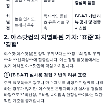
중심의 품질
징
차
독자적인 콘텐
E-E-A-T 기반 리
높은 인지도,
별
츠 유통 경로 구
뷰 공개 및 검증
트래픽 우위
점
축
시스템
2. 야스닷컴의 차별화된 가치: '표준'과
'경험'
야스닷(야스닷컴)은 양적 우위보다는 **정보의 질적 우위
**와 **신뢰성**에 집중합니다. 이는 경쟁 플랫폼에서는
찾기 어려운 야스닷만의 핵심 가치입니다.
① [E-E-A-T] 실사용 경험 기반의 리뷰 표준
주요 플랫폼들은 광고나 단순 제보를 바탕으로 링크를 나열
하는 경우가 많지만, 야스닷은
운영자의 3년 실사용 경험
을
바탕으로 **최신성, 모바일 UX, 접속 안정성**이라는
객관
적인 기준
을 공개합니다.