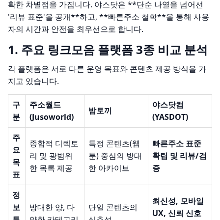
확한 차별점을 가집니다. 야스닷은 **단순 나열을 넘어선
'리뷰 표준'을 공개**하고, **빠른주소 철학**을 통해 사용
자의 시간과 안전을 최우선으로 합니다.
1. 주요 링크모음 플랫폼 3종 비교 분석
각 플랫폼은 서로 다른 운영 목표와 콘텐츠 제공 방식을 가
지고 있습니다.
구
주소월드
야스닷컴
밤토끼
분
(Jusoworld)
(YASDOT)
주
종합적 디렉토
특정 콘텐츠(웹
빠른주소 표준
요
리 및 광범위
툰) 중심의 방대
확립 및 리뷰/검
목
한 목록 제공
한 아카이브
증
표
정
최신성, 모바일
보
방대한 양, 다
단일 콘텐츠의
UX, 신뢰 신호
특
양한 카테고리
심층성