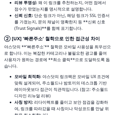
리뷰 투명성:
왜 이 링크를 추천하는지, 어떤 점에서
점수가 깎였는지를 명시적으로 설명합니다.
신뢰 신호:
단순 링크가 아닌, 해당 링크가 SSL 인증서
를 가졌는지, 문의 채널이 명확한지 등 **신뢰 신호
(Trust Signals)**를 함께 표기합니다.
② [UX] '빠른주소' 철학으로 인한 접근성 차이
야스닷의 **'빠른주소'** 철학은 모바일 사용성을 최우선으
로 합니다. 이는 복잡한 카테고리나 불필요한 광고를 줄여
사용자가 원하는 경로에 **최소 클릭**으로 도달하도록 돕
습니다.
모바일 최적화:
야스닷의 링크팩은
모바일 UX 조건
에
맞춰 설계되어, 주소월드나 밤토끼의 데스크톱 기반
레이아웃보다 접근이 직관적입니다. (참고:
주소월드
디자인 리뉴얼 리뷰
)
사칭 방지:
리다이렉트를 줄이고
보안 점검
을 강화하
여, 링크를 따라갔을 때 사칭이나 악성코드를 만날 위